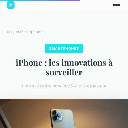
Accueil
›
Smartphones
SMARTPHONES
iPhone : les innovations à
surveiller
Logan
•
21 décembre 2025
•
8 min de lecture